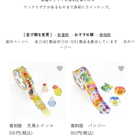
ワンアイデアがあるものまで多彩にラインナップ。
その他の商品
bandeってなに？
[ 並び順を変更 ]
-
新着順
-
おすすめ順
-
価格順
ご利用ガイド／よくあるご質問
前のページへ
全 [142] 商品中 [101-120] 商品を表示しています
次のペ
ージへ
お問い合わせ
favorite
favorite
マイページ
企業（法人）の皆様へ
復刻版 文鳥とインコ
復刻版 パンジー
550円(税込)
550円(税込)