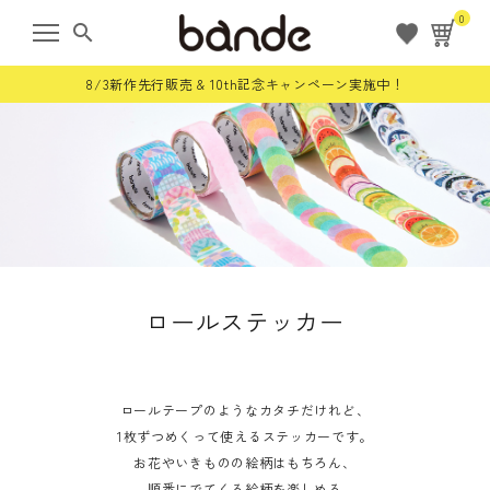
0
search
8/3新作先行販売 & 10th記念キャンペーン実施中！
ようこそ ゲスト 様
meeting_room
person
ログイン
会員登録
すべての商品
ロールステッカー
限定商品
ロールステッカー
ロールテープのようなカタチだけれど、
1枚ずつめくって使えるステッカーです。
お花やいきものの絵柄はもちろん、
bande stick
順番にでてくる絵柄を楽しめる