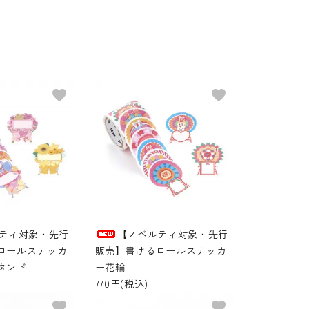
favorite
favorite
ティ対象・先行
【ノベルティ対象・先行
ロールステッカ
販売】書けるロールステッカ
タンド
ー花輪
770円(税込)
favorite
favorite