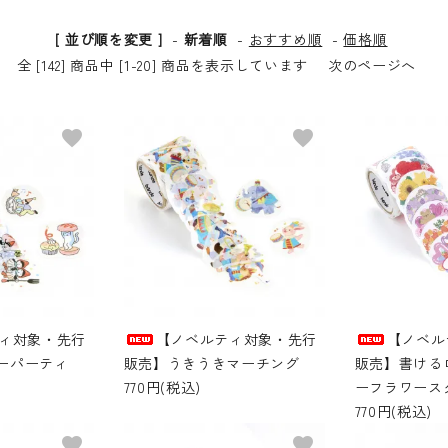
[ 並び順を変更 ]
-
新着順
-
おすすめ順
-
価格順
全 [142] 商品中 [1-20] 商品を表示しています
次のページへ
favorite
favorite
ィ対象・先行
【ノベルティ対象・先行
【ノベル
ーパーティ
販売】うきうきマーチング
販売】書ける
770円(税込)
ーフラワース
770円(税込)
favorite
favorite