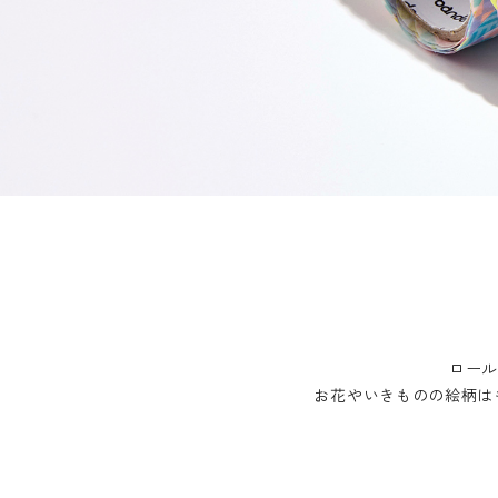
ロールステッカー
bande stick
その他の商品
bandeってなに？
ご利用ガイド／よくあるご質問
お問い合わせ
マイページ
ロー
お花やいきものの絵柄は
企業（法人）の皆様へ