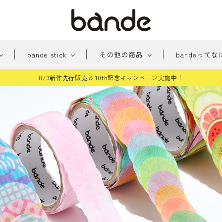
bande stick
その他の商品
bandeってな
8/3新作先行販売 & 10th記念キャンペーン実施中！
新
みちくさアーケード
新商品
おめかし
貼っ
商
パー
手帳に住む人たち
桜シ
品
雑貨
和柄
どう
テッカー
その他