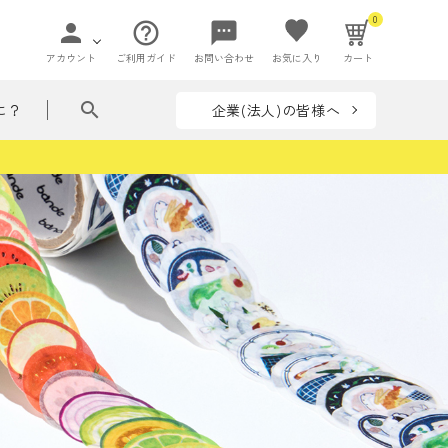
0
person
help_outline
sms
アカウント
ご利用ガイド
お問い合わせ
お気に入り
カート
search
企業(法人)の皆様へ
に？
ペー
て贈れる花ことば
ペーパーアイ
flowers in my bag
収納
テム
リーズ
フラワー
ぶつ・いきもの
着せ替えシリーズ