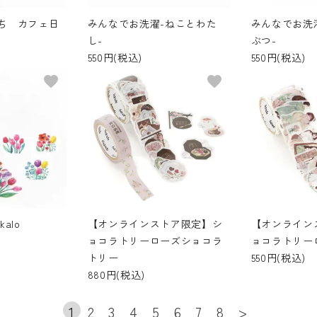
ち カフェ日
みんなでお洗濯-ねことわた
みんなでお洗
し-
ぶつ-
550円(税込)
550円(税込)
favorite
favorite
alo
【オンラインストア限定】シ
【オンライン
ョコラトリーローズショコラ
ョコラトリー
トリー
550円(税込)
880円(税込)
1
2
3
4
5
6
7
8
>