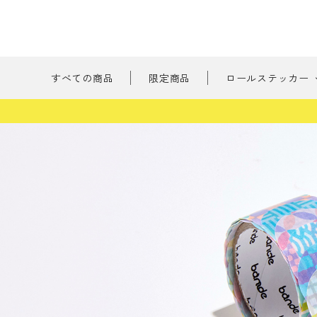
すべての商品
限定商品
ロールステッカー
新商品
刺繍の森
ようこそ ゲスト 様
たべもの
meeting_room
person
ログイン
会員登録
書けるロールス
すべての商品
限定商品