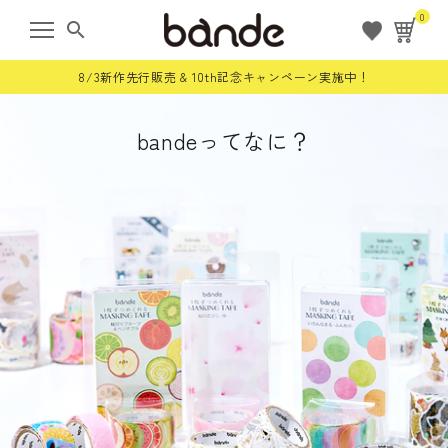
0
search
8/3新作先行販売 & 10th記念キャンペーン実施中！
bandeってなに？
ようこそ ゲスト 様
meeting_room
person
ログイン
会員登録
すべての商品
限定商品
ロールステッカー
bande stick