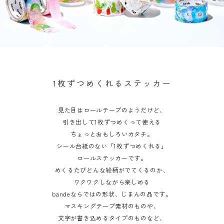
その他の商品
bandeってなに？
ご利用ガイド／よくあるご質問
1枚ずつめくれるステッカー
お問い合わせ
見た目はロールテープのようだけど、
マイページ
引き出して1枚ずつめくって使える
ちょっとおもしろいカタチ。
企業（法人）の皆様へ
シール台紙のない「1枚ずつめくれる」
ロールステッカーです。
めくるたびどんな絵柄がでてくるのか、
ワクワクしながら楽しめる
bandeならではの形状、じまんの品です。
マスキングテープ素材のものや、
文字が書き込めるタイプのものなど、