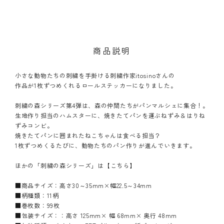
商品説明
小さな動物たちの刺繍を手掛ける刺繍作家itosinoさんの
作品が1枚ずつめくれるロールステッカーになりました。
刺繍の森シリーズ第4弾は、森の仲間たちがパンマルシェに集合！。
生地作り担当のハムスターに、焼きたてパンを運ぶねずみ＆はりね
ずみコンビ。
焼きたてパンに囲まれたねこちゃんは食べる担当？
1枚ずつめくるたびに、動物たちのパン作りが進んでいきます。
ほかの「刺繍の森シリーズ」は
【こちら】
■商品サイズ：高さ30～35mm×幅22.5～34mm
■柄種類：11柄
■巻枚数：99枚
■包装サイズ：：高さ 125mm× 幅 68mm× 奥行 48mm