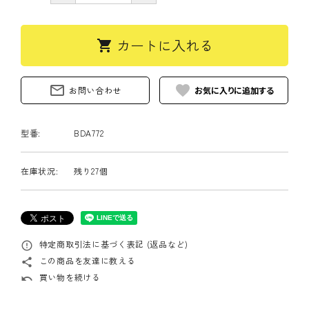
カートに入れる
shopping_cart
mail_outline
favorite
お問い合わせ
型番:
BDA772
在庫状況:
残り27個
特定商取引法に基づく表記 (返品など)
error_outline
この商品を友達に教える
share
買い物を続ける
undo