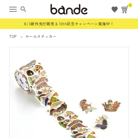
0
search
8/3新作先行販売 & 10th記念キャンペーン実施中！
TOP
ロールステッカー
ようこそ ゲスト 様
meeting_room
person
ログイン
会員登録
すべての商品
限定商品
ロールステッカー
bande stick