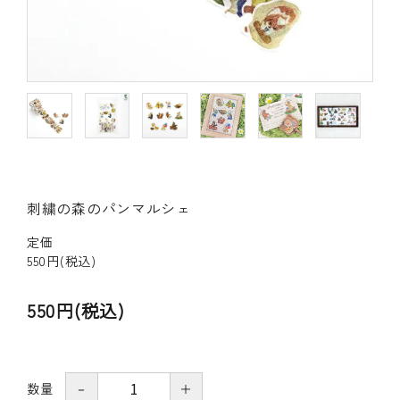
その他の商品
bandeってなに？
ご利用ガイド／よくあるご質問
お問い合わせ
刺繍の森のパンマルシェ
マイページ
定価
企業（法人）の皆様へ
550円(税込)
550円(税込)
数量
－
＋