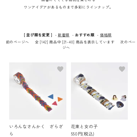
ワンアイデアがあるものまで多彩にラインナップ。
その他の商品
bandeってなに？
[ 並び順を変更 ]
-
新着順
-
おすすめ順
-
価格順
ご利用ガイド／よくあるご質問
前のページへ
全 [142] 商品中 [21-40] 商品を表示しています
次のペー
ジへ
お問い合わせ
favorite
favorite
マイページ
企業（法人）の皆様へ
いろんなさんかく ざらざ
花束と女の子
ら
550円(税込)