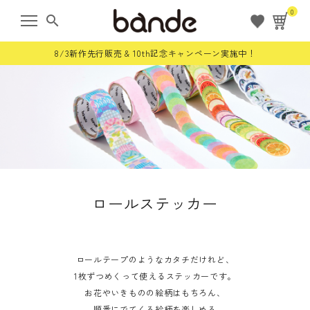
0
search
8/3新作先行販売 & 10th記念キャンペーン実施中！
ようこそ ゲスト 様
meeting_room
person
ログイン
会員登録
すべての商品
ロールステッカー
限定商品
ロールステッカー
ロールテープのようなカタチだけれど、
1枚ずつめくって使えるステッカーです。
お花やいきものの絵柄はもちろん、
bande stick
順番にでてくる絵柄を楽しめる