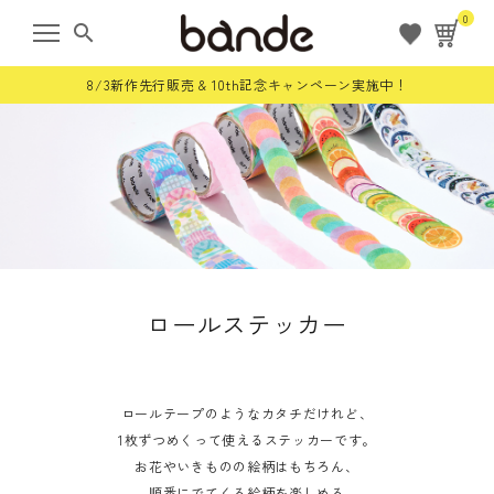
0
search
8/3新作先行販売 & 10th記念キャンペーン実施中！
ようこそ ゲスト 様
meeting_room
person
ログイン
会員登録
すべての商品
ロールステッカー
限定商品
ロールステッカー
ロールテープのようなカタチだけれど、
1枚ずつめくって使えるステッカーです。
お花やいきものの絵柄はもちろん、
bande stick
順番にでてくる絵柄を楽しめる