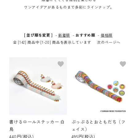
ワンアイデアがあるものまで多彩にラインナップ。
その他の商品
bandeってなに？
[ 並び順を変更 ]
-
新着順
-
おすすめ順
-
価格順
ご利用ガイド／よくあるご質問
全 [142] 商品中 [1-20] 商品を表示しています
次のページへ
お問い合わせ
favorite
favorite
マイページ
企業（法人）の皆様へ
書けるロールステッカー 白
ぷっぷるとおともだち（フ
鳥
ェイス）
440円(税込)
495円(税込)