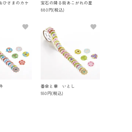
おひさまのカケ
宝石の降る街あこがれの星
880円(税込)
favorite
favorite
粋
番傘と華 いとし
550円(税込)