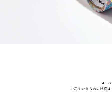
ロールステッカー
bande stick
その他の商品
bandeってなに？
ご利用ガイド／よくあるご質問
お問い合わせ
マイページ
ロー
お花やいきものの絵柄は
企業（法人）の皆様へ