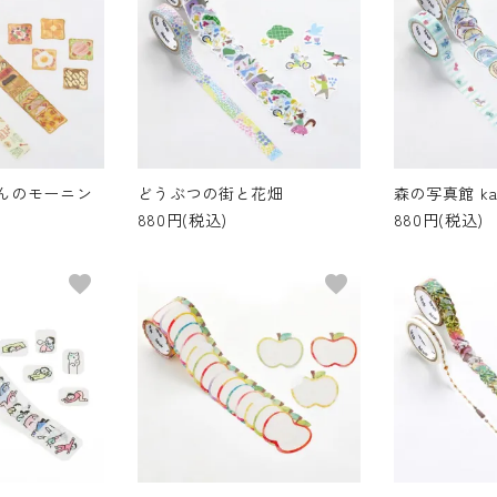
んのモーニン
どうぶつの街と花畑
森の写真館 ka
880円(税込)
880円(税込)
favorite
favorite