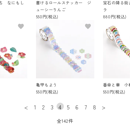
ち なにもし
書けるロールステッカー ジ
宝石の降る街
ューシーりんご
ラ
550円(税込)
880円(税込)
favorite
favorite
亀甲もよう
番傘と華 小
550円(税込)
550円(税込)
<
1
2
3
4
5
6
7
8
>
全142件