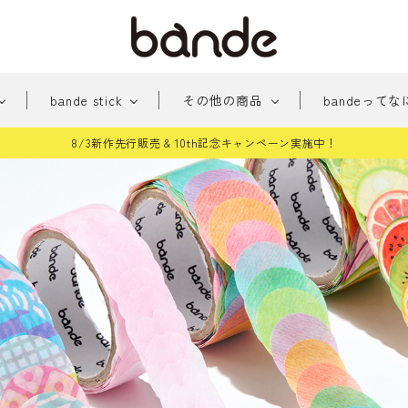
bande stick
その他の商品
bandeってな
8/3新作先行販売 & 10th記念キャンペーン実施中！
新
みちくさアーケード
新商品
おめかし
貼っ
商
パー
手帳に住む人たち
桜シ
品
雑貨
和柄
どう
テッカー
その他