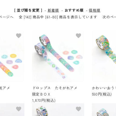
[ 並び順を変更 ]
-
新着順
-
おすすめ順
-
価格順
ページへ
全 [142] 商品中 [61-80] 商品を表示しています
次のペ
favorite
favorite
気アメ
ドロップス たそがれアメ
かわいいおう
限定ＢＯＸ
550円(税込)
1,870円(税込)
favorite
favorite