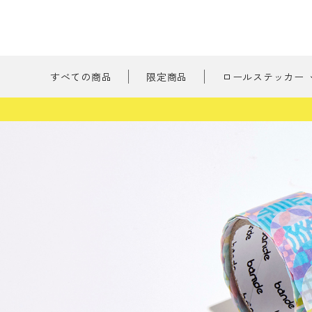
すべての商品
限定商品
ロールステッカー
新商品
刺繍の森
ようこそ ゲスト 様
たべもの
meeting_room
person
ログイン
会員登録
書けるロールス
すべての商品
限定商品