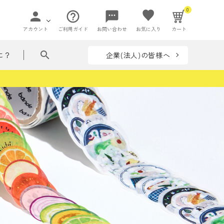
0
person
help_outline
sms
アカウント
ご利用ガイド
お問い合わせ
お気に入り
カート
search
企業(法人)の皆様へ
に？
ペー
て贈れる花ことば
ペーパーアイ
flowers in my bag
収納
テム
リーズ
フラワー
ぶつ・いきもの
着せ替えシリーズ