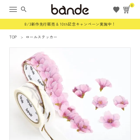
0
search
8/3新作先行販売 & 10th記念キャンペーン実施中！
TOP
ロールステッカー
ようこそ ゲスト 様
meeting_room
person
ログイン
会員登録
すべての商品
限定商品
ロールステッカー
bande stick