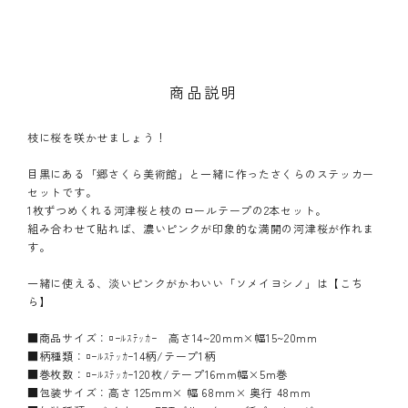
商品説明
枝に桜を咲かせましょう！
目黒にある「郷さくら美術館」と一緒に作ったさくらのステッカー
セットです。
1枚ずつめくれる河津桜と枝のロールテープの2本セット。
組み合わせて貼れば、濃いピンクが印象的な満開の河津桜が作れま
す。
一緒に使える、淡いピンクがかわいい「ソメイヨシノ」は
【こち
ら】
■商品サイズ：ﾛｰﾙｽﾃｯｶｰ 高さ14~20mm×幅15~20mm
■柄種類：ﾛｰﾙｽﾃｯｶｰ14柄/テープ1柄
■巻枚数：ﾛｰﾙｽﾃｯｶｰ120枚/テープ16mm幅×5m巻
■包装サイズ：高さ 125mm× 幅 68mm× 奥行 48mm