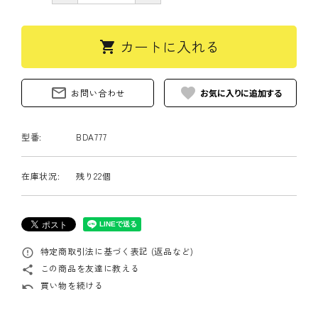
カートに入れる
shopping_cart
mail_outline
favorite
お問い合わせ
型番:
BDA777
在庫状況:
残り22個
特定商取引法に基づく表記 (返品など)
error_outline
この商品を友達に教える
share
買い物を続ける
undo