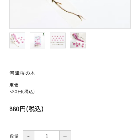
その他の商品
bandeってなに？
ご利用ガイド／よくあるご質問
お問い合わせ
河津桜の木
マイページ
定価
企業（法人）の皆様へ
880円(税込)
880円(税込)
数量
－
＋