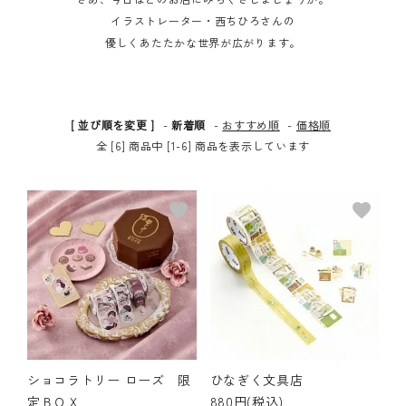
イラストレーター・西ちひろさんの
その他の商品
優しくあたたかな世界が広がります。
bandeってなに？
ご利用ガイド／よくあるご質問
[ 並び順を変更 ]
-
新着順
-
おすすめ順
-
価格順
全 [6] 商品中 [1-6] 商品を表示しています
お問い合わせ
favorite
favorite
マイページ
企業（法人）の皆様へ
ショコラトリー ローズ 限
ひなぎく文具店
定ＢＯＸ
880円(税込)