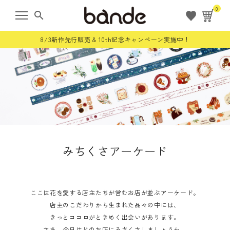
0
search
8/3新作先行販売 & 10th記念キャンペーン実施中！
ようこそ ゲスト 様
meeting_room
person
ログイン
会員登録
すべての商品
みちくさアーケード
限定商品
ロールステッカー
ここは花を愛する店主たちが営むお店が並ぶアーケード。
店主のこだわりから生まれた品々の中には、
きっとココロがときめく出会いがあります。
bande stick
さあ、今日はどのお店にみちくさしましょうか。