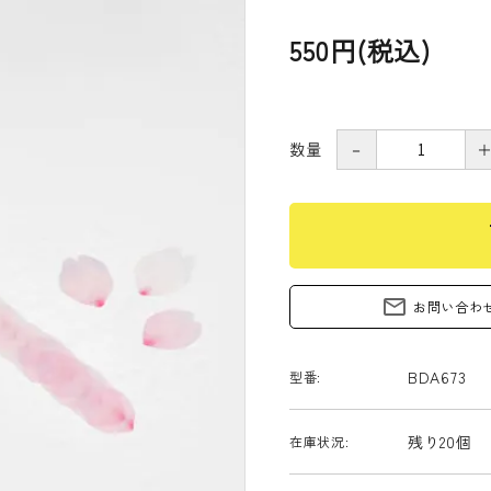
550円(税込)
数量
－
s
mail_outline
お問い合わ
BDA673
型番:
残り20個
在庫状況: