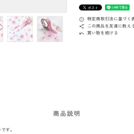
特定商取引法に基づく表
error_outline
この商品を友達に教え
share
買い物を続ける
undo
商品説明
ーです。