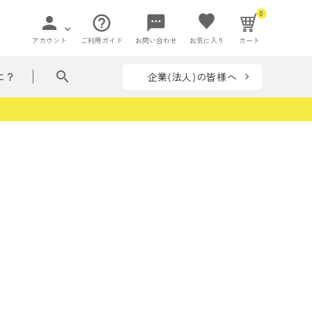
0
person
help_outline
sms
アカウント
ご利用ガイド
お問い合わせ
お気に入り
カート
search
企業(法人)の皆様へ
に？
ペー
て贈れる花ことば
ペーパーアイ
flowers in my bag
収納
テム
リーズ
フラワー
ぶつ・いきもの
着せ替えシリーズ