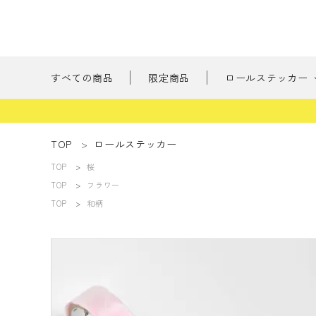
すべての商品
限定商品
ロールステッカー
新商品
TOP
ロールステッカー
TOP
桜
刺繍の森
ようこそ ゲスト 様
TOP
フラワー
TOP
和柄
たべもの
meeting_room
person
ログイン
会員登録
書けるロールス
すべての商品
限定商品