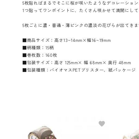
5枚貼ればまるでそこに桜が咲いたようなデコレーション
1つ貼ってワンポイントに、たくさん咲かせて満開にして
5枚ごとに濃・普通・薄ピンクの濃淡の花びらが出てきま
■商品サイズ：高さ13~14mm×幅16~19mm
■柄種類：15柄
■巻枚数：160枚
■包装サイズ：高さ 125mm× 幅 68mm× 奥行 48mm
■包装種類：バイオマスPETブリスター、紙パッケージ
favorite