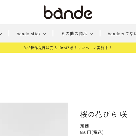
bande stick
その他の商品
bandeってな
8/3新作先行販売 & 10th記念キャンペーン実施中！
新
みちくさアーケード
新商品
おめかし
貼っ
商
パー
手帳に住む人たち
桜シ
品
雑貨
和柄
どう
テッカー
その他
桜の花びら 咲
定価
550円(税込)