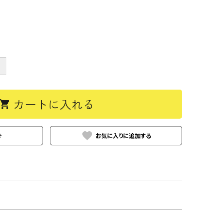
＋
カートに入れる
hopping_cart
favorite
せ