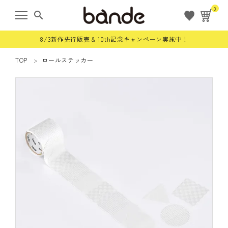
0
search
8/3新作先行販売 & 10th記念キャンペーン実施中！
TOP
ロールステッカー
ようこそ ゲスト 様
meeting_room
person
ログイン
会員登録
すべての商品
限定商品
ロールステッカー
bande stick