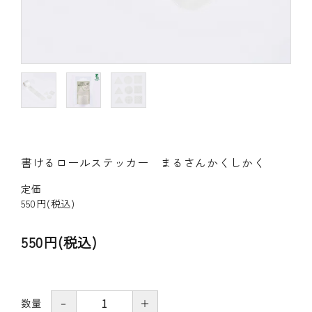
その他の商品
bandeってなに？
ご利用ガイド／よくあるご質問
お問い合わせ
書けるロールステッカー まるさんかくしかく
マイページ
定価
企業（法人）の皆様へ
550円(税込)
550円(税込)
数量
－
＋