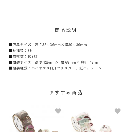
商品説明
■商品サイズ：高さ35～36mm×幅30～36mm
■柄種類：9柄
■巻枚数：108枚
■包装サイズ：高さ 125mm× 幅 68mm× 奥行 48mm
■包装種類：バイオマスPETブリスター、紙パッケージ
おすすめ商品
favorite
favorite