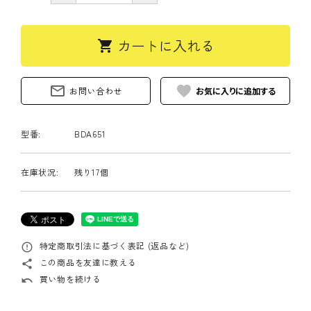
カートに入れる
shopping_cart
mail_outline
favorite
お問い合わせ
型番:
BDA651
在庫状況:
残り17個
特定商取引法に基づく表記 (返品など)
error_outline
この商品を友達に教える
share
買い物を続ける
undo