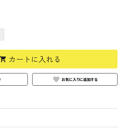
＋
カートに入れる
hopping_cart
favorite
せ