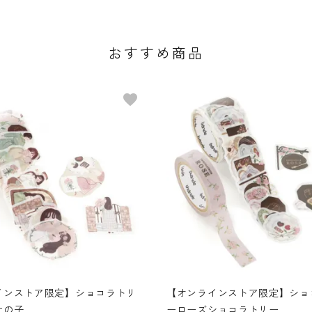
おすすめ商品
favorite
インストア限定】ショコラトリ
【オンラインストア限定】ショ
女の子
ーローズショコラトリー