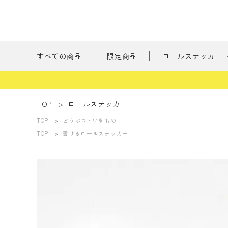
すべての商品
限定商品
ロールステッカー
新商品
TOP
ロールステッカー
TOP
どうぶつ・いきもの
刺繍の森
ようこそ ゲスト 様
TOP
書けるロールステッカー
たべもの
meeting_room
person
ログイン
会員登録
書けるロールス
すべての商品
限定商品