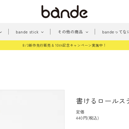
bande stick
その他の商品
bandeってな
8/3新作先行販売 & 10th記念キャンペーン実施中！
新
みちくさアーケード
新商品
おめかし
貼っ
商
パー
手帳に住む人たち
桜シ
品
雑貨
和柄
どう
テッカー
その他
書けるロールス
定価
440円(税込)