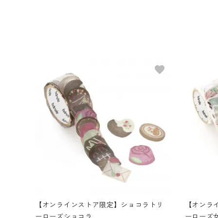
favorite
【オンラインストア限定】ショコラトリ
【オンラ
ーローズショコラ
ーローズ