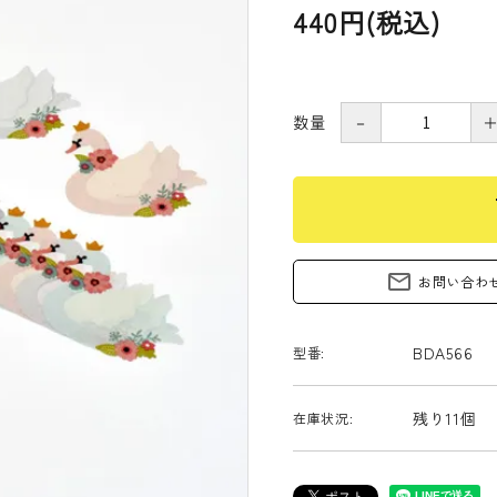
440円(税込)
数量
－
s
mail_outline
お問い合わ
BDA566
型番:
残り11個
在庫状況: