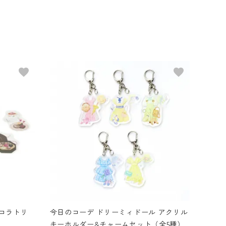
favorite
favorite
コラトリ
今日のコーデ ドリーミィドール アクリル
キーホルダー&チャームセット（全5種）