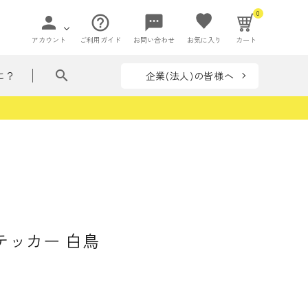
0
person
help_outline
sms
アカウント
ご利用ガイド
お問い合わせ
お気に入り
カート
search
企業(法人)の皆様へ
に？
ペー
て贈れる花ことば
ペーパーアイ
flowers in my bag
収納
テム
リーズ
フラワー
ぶつ・いきもの
着せ替えシリーズ
テッカー 白鳥