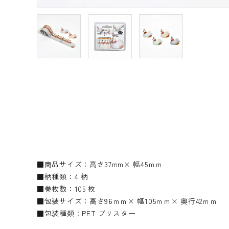
■商品サイズ：高さ37mm× 幅45ｍｍ
■柄種類：4 柄
■巻枚数：105 枚
■包装サイズ：高さ96ｍｍ× 幅105ｍｍ× 奥行42ｍｍ
■包装種類：PET ブリスター