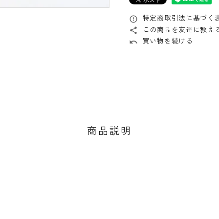
特定商取引法に基づく表
error_outline
この商品を友達に教え
share
買い物を続ける
undo
商品説明