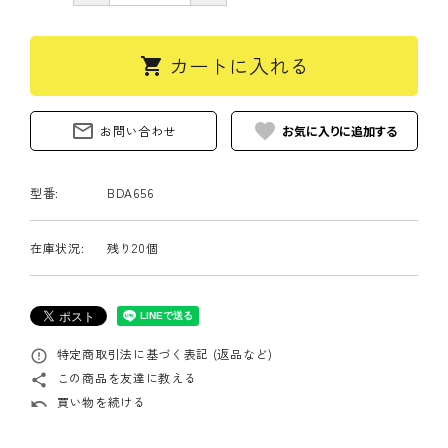
カートに入れる
shopping_cart
mail_outline
favorite
お問い合わせ
型番:
BDA656
在庫状況:
残り20個
特定商取引法に基づく表記 (返品など)
error_outline
この商品を友達に教える
share
買い物を続ける
undo