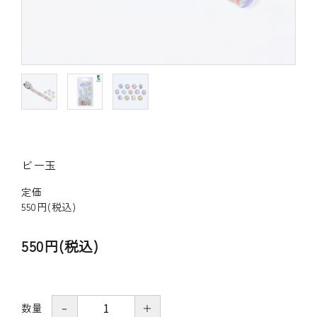
その他の商品
bandeってなに？
ご利用ガイド／よくあるご質問
お問い合わせ
ビー玉
マイページ
定価
企業（法人）の皆様へ
550円(税込)
550円(税込)
数量
－
＋