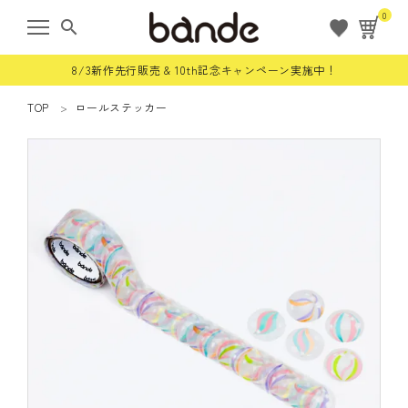
0
search
8/3新作先行販売 & 10th記念キャンペーン実施中！
TOP
ロールステッカー
ようこそ ゲスト 様
meeting_room
person
ログイン
会員登録
すべての商品
限定商品
ロールステッカー
bande stick