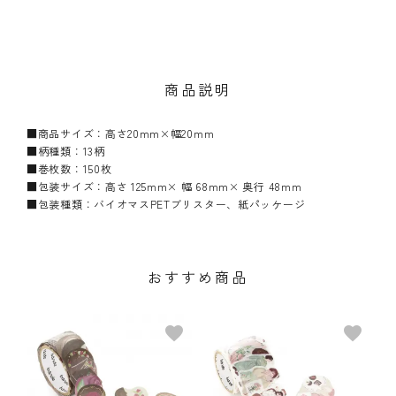
商品説明
■商品サイズ：高さ20mm×幅20mm
■柄種類：13柄
■巻枚数：150枚
■包装サイズ：高さ 125mm× 幅 68mm× 奥行 48mm
■包装種類：バイオマスPETブリスター、紙パッケージ
おすすめ商品
favorite
favorite