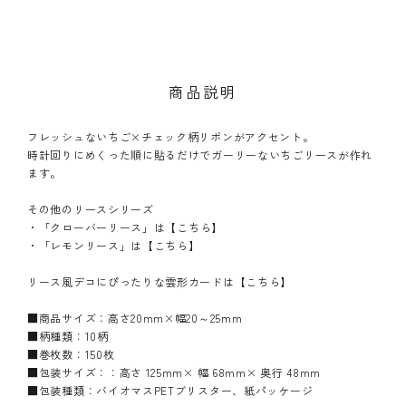
商品説明
フレッシュないちご×チェック柄リボンがアクセント。
時計回りにめくった順に貼るだけでガーリーないちごリースが作れ
ます。
その他のリースシリーズ
・「クローバーリース」は
【こちら】
・「レモンリース」は
【こちら】
リース風デコにぴったりな雲形カードは
【こちら】
■商品サイズ：高さ20mm×幅20～25mm
■柄種類：10柄
■巻枚数：150枚
■包装サイズ：：高さ 125mm× 幅 68mm× 奥行 48mm
■包装種類：バイオマスPETブリスター、紙パッケージ