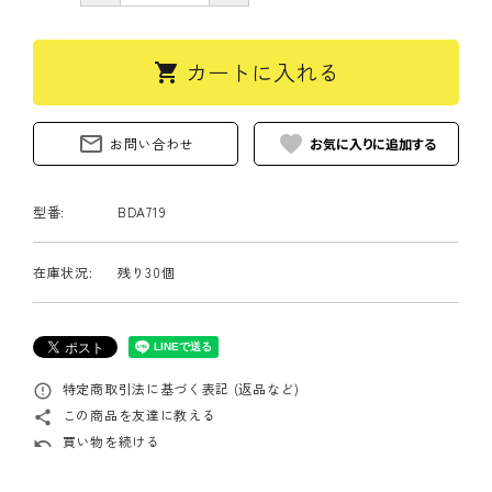
カートに入れる
shopping_cart
mail_outline
favorite
お問い合わせ
型番:
BDA719
在庫状況:
残り30個
特定商取引法に基づく表記 (返品など)
error_outline
この商品を友達に教える
share
買い物を続ける
undo