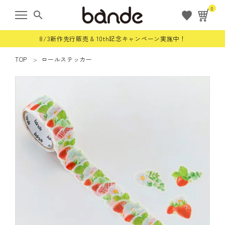
0
search
8/3新作先行販売 & 10th記念キャンペーン実施中！
TOP
ロールステッカー
ようこそ ゲスト 様
meeting_room
person
ログイン
会員登録
すべての商品
限定商品
ロールステッカー
bande stick