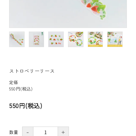
その他の商品
bandeってなに？
ご利用ガイド／よくあるご質問
お問い合わせ
ストロベリーリース
マイページ
定価
企業（法人）の皆様へ
550円(税込)
550円(税込)
数量
－
＋