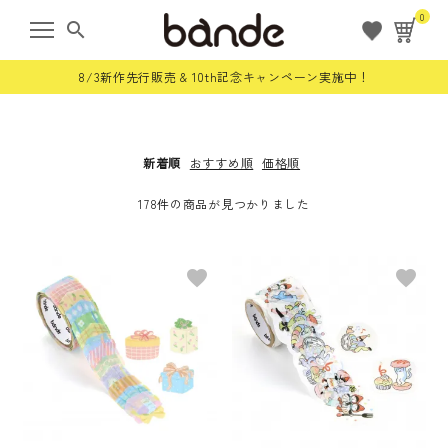
0
search
8/3新作先行販売 & 10th記念キャンペーン実施中！
新着順
おすすめ順
価格順
ようこそ ゲスト 様
178件の商品が見つかりました
meeting_room
person
ログイン
会員登録
すべての商品
favorite
favorite
限定商品
ロールステッカー
bande stick