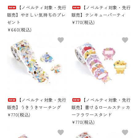
【ノベルティ対象・先行
【ノベルティ対象・先行
その他の商品
販売】やさしい気持ちのプレ
販売】テンキューパーティ
ゼント
¥770(税込)
bandeってなに？
¥660(税込)
favorite
favorite
ご利用ガイド／よくあるご質問
お問い合わせ
マイページ
企業（法人）の皆様へ
【ノベルティ対象・先行
【ノベルティ対象・先行
販売】うきうきマーチング
販売】書けるロールステッカ
¥770(税込)
ーフラワースタンド
¥770(税込)
favorite
favorite