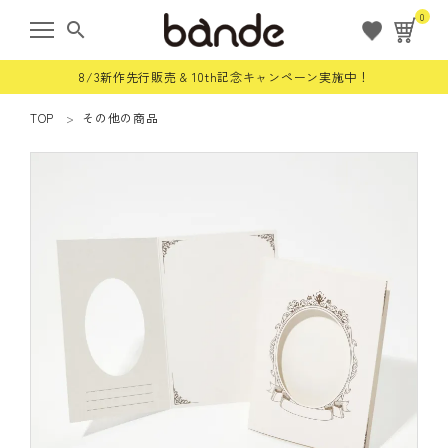
0
search
8/3新作先行販売 & 10th記念キャンペーン実施中！
TOP
その他の商品
ようこそ ゲスト 様
meeting_room
person
ログイン
会員登録
すべての商品
限定商品
ロールステッカー
bande stick