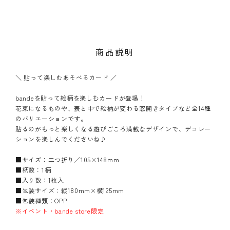
商品説明
＼ 貼って楽しむあそべるカード ／
bandeを貼って絵柄を楽しむカードが登場！
花束になるものや、表と中で絵柄が変わる窓開きタイプなど全14種
のバリエーションです。
貼るのがもっと楽しくなる遊びごころ満載なデザインで、デコレー
ションを楽しんでくださいね♪
■サイズ：二つ折り／105×148mm
■柄数：1柄
■入り数：1枚入
■包装サイズ：縦180mm×横125mm
■包装種類：OPP
※イベント・bande store限定