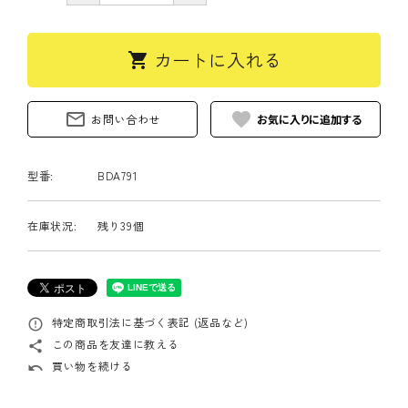
カートに入れる
shopping_cart
mail_outline
favorite
お問い合わせ
型番:
BDA791
在庫状況:
残り39個
特定商取引法に基づく表記 (返品など)
error_outline
この商品を友達に教える
share
買い物を続ける
undo