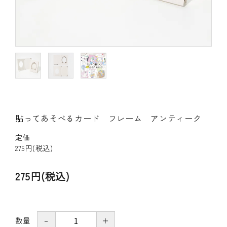
その他の商品
bandeってなに？
ご利用ガイド／よくあるご質問
お問い合わせ
貼ってあそべるカード フレーム アンティーク
マイページ
定価
企業（法人）の皆様へ
275円(税込)
275円(税込)
数量
－
＋