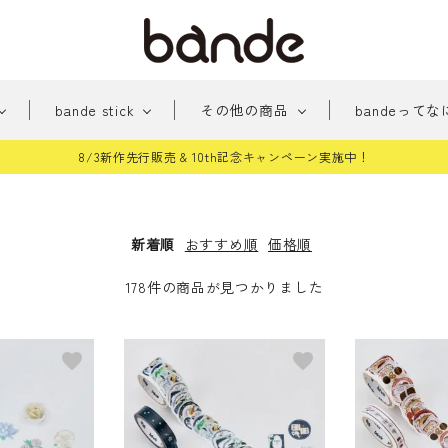
bande stick
その他の商品
bandeってな
8/3新作先行販売 & 10th記念キャンペーン実施中！
新
みちくさアーケード
新商品
おめかし
貼っ
商
パー
手帳に住む人たち
桜シ
新着順
おすすめ順
価格順
品
雑貨
178件の商品が見つかりました
和柄
どう
テッカー
その他
favorite
favorite