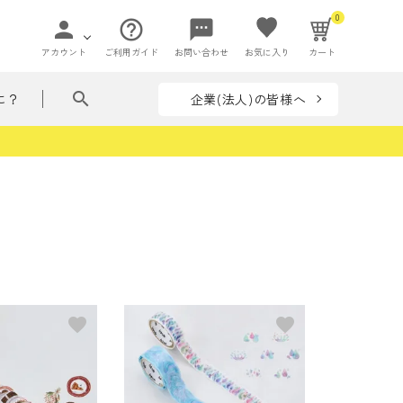
0
person
help_outline
sms
アカウント
ご利用ガイド
お問い合わせ
お気に入り
カート
search
企業(法人)の皆様へ
に？
ペー
て贈れる花ことば
ペーパーアイ
flowers in my bag
収納
テム
リーズ
フラワー
ぶつ・いきもの
着せ替えシリーズ
favorite
favorite