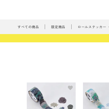
すべての商品
限定商品
ロールステッカー
新商品
刺繍の森
ようこそ ゲスト 様
たべもの
meeting_room
person
ログイン
会員登録
書けるロールス
すべての商品
favorite
限定商品