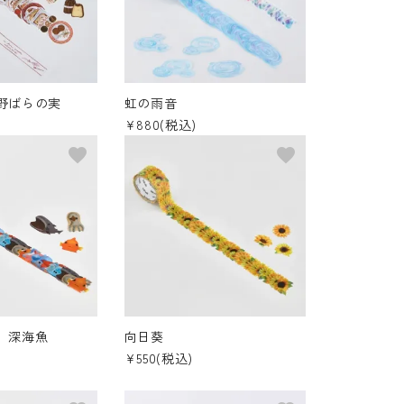
野ばらの実
虹の雨音
¥880(税込)
favorite
favorite
 深海魚
向日葵
¥550(税込)