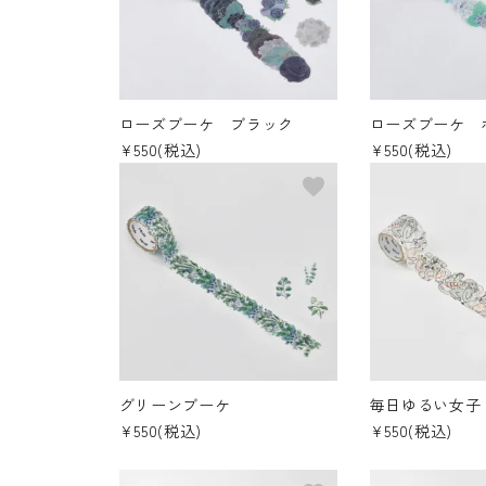
ロールステッカー
bande stick
その他の商品
ローズブーケ ブラック
ローズブーケ 
¥550(税込)
¥550(税込)
bandeってなに？
favorite
ご利用ガイド／よくあるご質問
お問い合わせ
マイページ
企業（法人）の皆様へ
グリーンブーケ
毎日ゆるい女子 
¥550(税込)
¥550(税込)