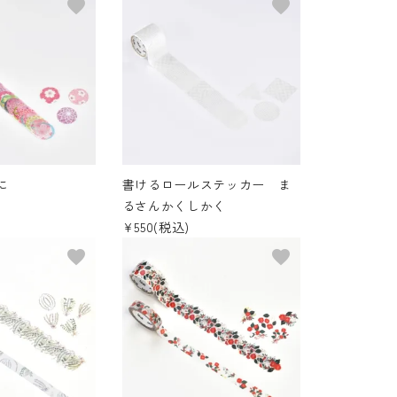
favorite
favorite
に
書けるロールステッカー ま
るさんかくしかく
¥550(税込)
favorite
favorite