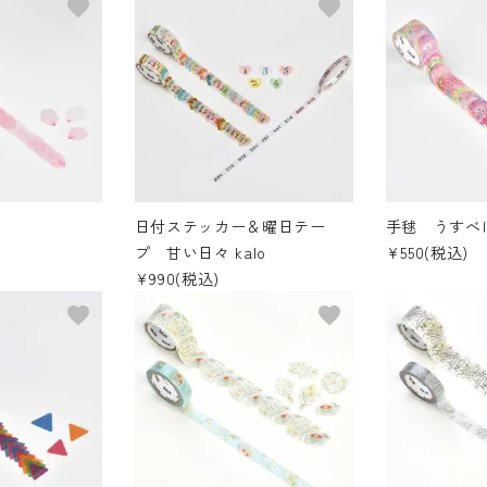
favorite
favorite
日付ステッカー＆曜日テー
手毬 うすべ
プ 甘い日々 kalo
¥550(税込)
¥990(税込)
favorite
favorite