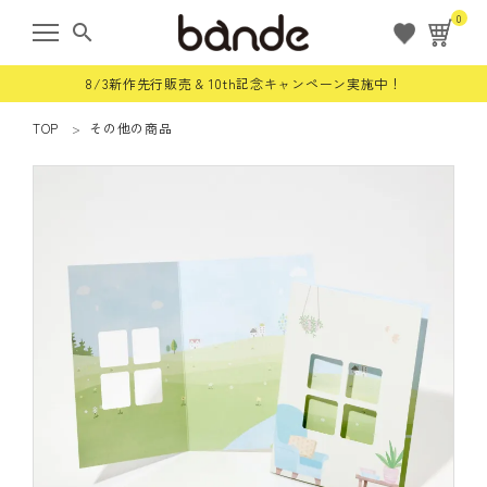
0
search
8/3新作先行販売 & 10th記念キャンペーン実施中！
TOP
その他の商品
ようこそ ゲスト 様
meeting_room
person
ログイン
会員登録
すべての商品
限定商品
ロールステッカー
bande stick