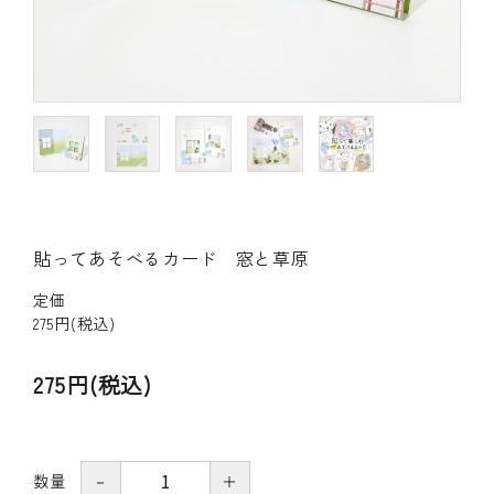
その他の商品
bandeってなに？
ご利用ガイド／よくあるご質問
お問い合わせ
貼ってあそべるカード 窓と草原
マイページ
定価
企業（法人）の皆様へ
275円(税込)
275円(税込)
数量
－
＋