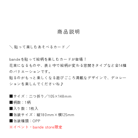
商品説明
＼ 貼って楽しむあそべるカード ／
bandeを貼って絵柄を楽しむカードが登場！
花束になるものや、表と中で絵柄が変わる窓開きタイプなど全14種
のバリエーションです。
貼るのがもっと楽しくなる遊びごころ満載なデザインで、デコレー
ションを楽しんでくださいね♪
■サイズ：二つ折り／105×148mm
■柄数：1柄
■入り数：1枚入
■包装サイズ：縦180mm×横125mm
■包装種類：OPP
※イベント・bande store限定