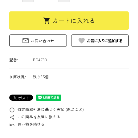
カートに入れる
shopping_cart
mail_outline
favorite
お問い合わせ
型番:
BDA793
在庫状況:
残り35個
特定商取引法に基づく表記 (返品など)
error_outline
この商品を友達に教える
share
買い物を続ける
undo