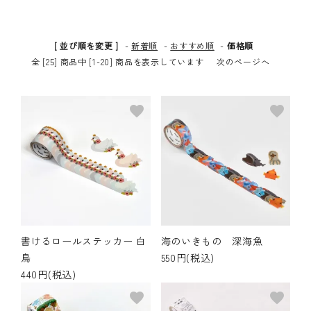
その他の商品
[ 並び順を変更 ]
-
新着順
-
おすすめ順
-
価格順
bandeってなに？
全 [25] 商品中 [1-20] 商品を表示しています
次のページへ
ご利用ガイド／よくあるご質問
favorite
favorite
お問い合わせ
マイページ
企業（法人）の皆様へ
書けるロールステッカー 白
海のいきもの 深海魚
鳥
550円(税込)
440円(税込)
favorite
favorite