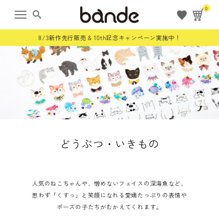
0
search
8/3新作先行販売 & 10th記念キャンペーン実施中！
ようこそ ゲスト 様
meeting_room
person
ログイン
会員登録
すべての商品
どうぶつ・いきもの
限定商品
ロールステッカー
人気のねこちゃんや、憎めないフェイスの深海魚など、
思わず「くすっ」と笑顔になれる愛嬌たっぷりの表情や
ポーズの子たちがむかえてくれます。
bande stick