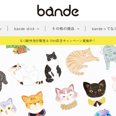
bande stick
その他の商品
bandeってな
8/3新作先行販売 & 10th記念キャンペーン実施中！
新
みちくさアーケード
新商品
おめかし
貼っ
商
パー
手帳に住む人たち
桜シ
品
雑貨
和柄
どう
テッカー
その他