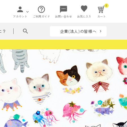
0
person
help_outline
sms
アカウント
ご利用ガイド
お問い合わせ
お気に入り
カート
search
企業(法人)の皆様へ
に？
ペー
て贈れる花ことば
ペーパーアイ
flowers in my bag
収納
テム
リーズ
フラワー
ぶつ・いきもの
着せ替えシリーズ