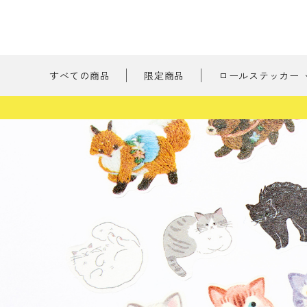
すべての商品
限定商品
ロールステッカー
新商品
刺繍の森
ようこそ ゲスト 様
たべもの
meeting_room
person
ログイン
会員登録
書けるロールス
すべての商品
限定商品