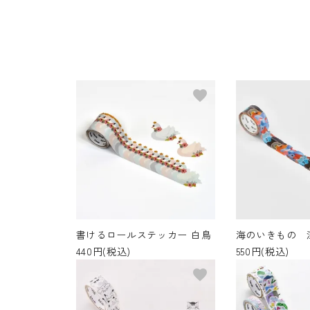
favorite
書けるロールステッカー 白鳥
海のいきもの 
440円(税込)
550円(税込)
favorite