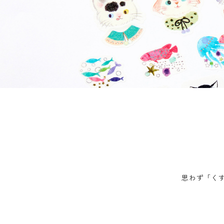
ロールステッカー
bande stick
その他の商品
bandeってなに？
ご利用ガイド／よくあるご質問
お問い合わせ
マイページ
思わず「く
企業（法人）の皆様へ