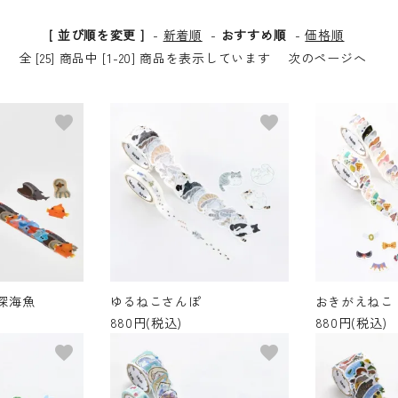
[ 並び順を変更 ]
-
新着順
-
おすすめ順
-
価格順
全 [25] 商品中 [1-20] 商品を表示しています
次のページへ
favorite
favorite
深海魚
ゆるねこさんぽ
おきがえねこ
880円(税込)
880円(税込)
favorite
favorite