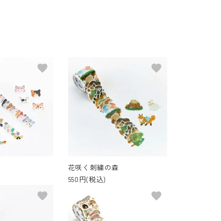
favorite
favorite
花咲く刺繍の森
550円(税込)
favorite
favorite