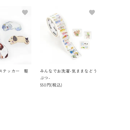
favorite
favorite
ステッカー 駆
みんなでお洗濯-気ままなどう
ぶつ-
550円(税込)