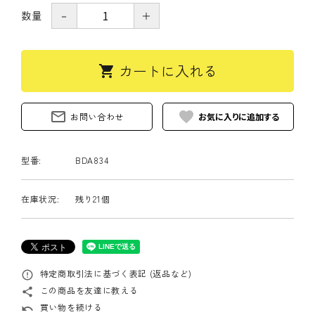
数量
－
＋
カートに入れる
shopping_cart
mail_outline
favorite
お問い合わせ
型番:
BDA834
在庫状況:
残り21個
特定商取引法に基づく表記 (返品など)
error_outline
この商品を友達に教える
share
買い物を続ける
undo