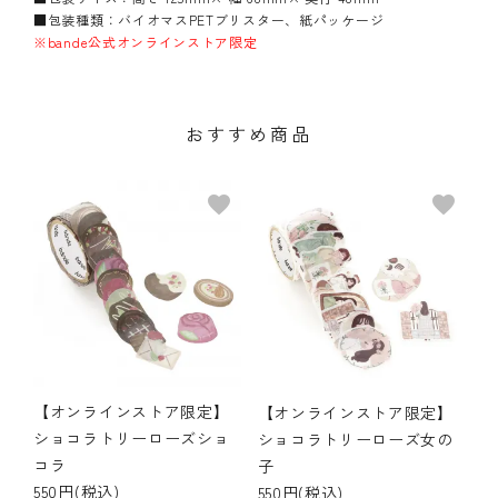
■包装種類：バイオマスPETブリスター、紙パッケージ
※bande公式オンラインストア限定
おすすめ商品
favorite
favorite
【オンラインストア限定】
【オンラインストア限定】
ショコラトリーローズショ
ショコラトリーローズ女の
コラ
子
550円(税込)
550円(税込)