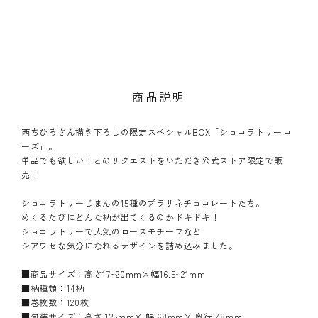
商品説明
西ちひろさん描き下ろしの限定スペシャルBOX「ショコラトリーロ
ーズ」。
単品でも欲しい！とのリクエストをいただき公式ストア限定で販
売！
ショコラトリーじまんの15種のプラリネチョコレートたち。
めくるたびにどんな柄が出てくるのかドキドキ！
ショコラトリーで人気のローズモチーフなど
シアワセな気分になれるデザインを詰め込みました。
■商品サイズ：高さ17~20mm×幅16.5~21mm
■柄種類：14柄
■巻枚数：120枚
■包装サイズ：高さ 125mm× 幅 68mm× 奥行 48mm