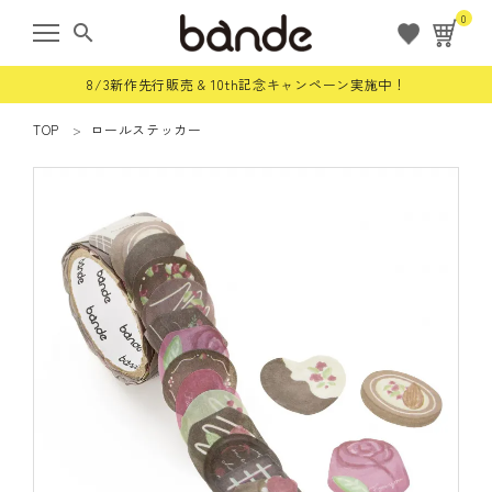
0
search
8/3新作先行販売 & 10th記念キャンペーン実施中！
TOP
ロールステッカー
ようこそ ゲスト 様
meeting_room
person
ログイン
会員登録
すべての商品
限定商品
ロールステッカー
bande stick