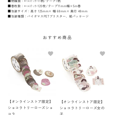
■柄種類：ﾛｰﾙｽﾃｯｶｰ11柄/テープ1柄
■巻枚数：ﾛｰﾙｽﾃｯｶｰ120枚/テープ11mm幅×5m巻
■包装サイズ：高さ 125mm× 幅 68mm× 奥行 48mm
■包装種類：バイオマスPETブリスター、紙パッケージ
おすすめ商品
favorite
favorite
【オンラインストア限定】
【オンラインストア限定】
ショコラトリーローズショ
ショコラトリーローズ女の
コラ
子