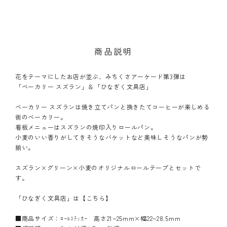
商品説明
花をテーマにしたお店が並ぶ、みちくさアーケード第3弾は
「ベーカリー スズラン」＆「ひなぎく文具店」
ベーカリー スズランは焼き立てパンと挽きたてコーヒーが楽しめる
街のベーカリー。
看板メニューはスズランの焼印入りロールパン。
小麦のいい香りがしてきそうなバケットなど美味しそうなパンが勢
揃い。
スズラン×グリーン×小麦のオリジナルロールテープとセットで
す。
「ひなぎく文具店」は
【こちら】
■商品サイズ：ﾛｰﾙｽﾃｯｶｰ 高さ21~25mm×幅22~28.5mm