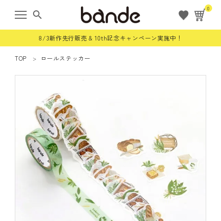
0
search
8/3新作先行販売 & 10th記念キャンペーン実施中！
TOP
ロールステッカー
ようこそ ゲスト 様
meeting_room
person
ログイン
会員登録
すべての商品
限定商品
ロールステッカー
bande stick