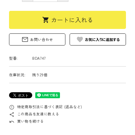
カートに入れる
shopping_cart
mail_outline
favorite
お問い合わせ
型番:
BDA747
在庫状況:
残り29個
特定商取引法に基づく表記 (返品など)
error_outline
この商品を友達に教える
share
買い物を続ける
undo