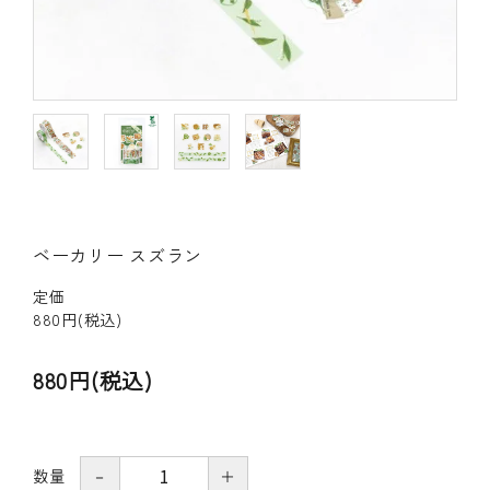
その他の商品
bandeってなに？
ご利用ガイド／よくあるご質問
お問い合わせ
ベーカリー スズラン
マイページ
定価
企業（法人）の皆様へ
880円(税込)
880円(税込)
数量
－
＋