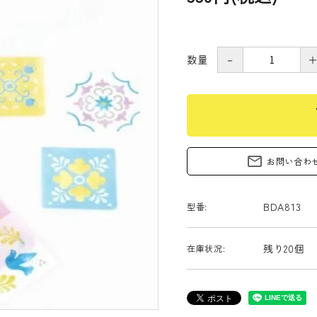
数量
－
s
mail_outline
お問い合わ
BDA813
型番:
残り20個
在庫状況: