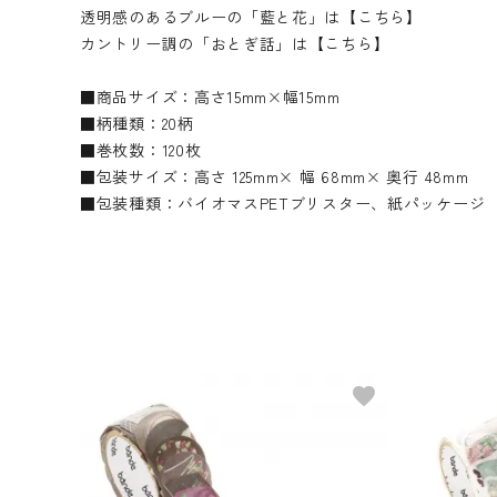
透明感のあるブルーの「藍と花」は【こちら】
カントリー調の「おとぎ話」は【こちら】
■商品サイズ：高さ15mm×幅15mm
■柄種類：20柄
■巻枚数：120枚
■包装サイズ：高さ 125mm× 幅 68mm× 奥行 48mm
■包装種類：バイオマスPETブリスター、紙パッケージ
favorite