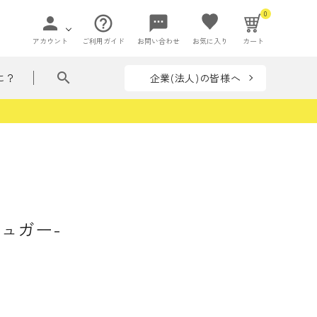
0
person
help_outline
sms
アカウント
ご利用ガイド
お問い合わせ
お気に入り
カート
search
企業(法人)の皆様へ
に？
ペー
て贈れる花ことば
ペーパーアイ
flowers in my bag
収納
テム
リーズ
フラワー
ぶつ・いきもの
着せ替えシリーズ
ュガー-