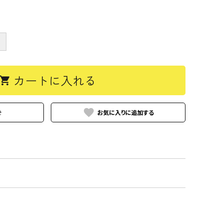
＋
カートに入れる
hopping_cart
favorite
せ