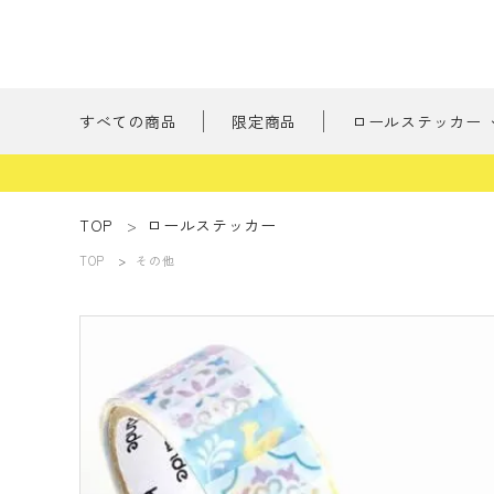
すべての商品
限定商品
ロールステッカー
新商品
TOP
ロールステッカー
TOP
その他
刺繍の森
ようこそ ゲスト 様
たべもの
meeting_room
person
ログイン
会員登録
書けるロールス
すべての商品
限定商品