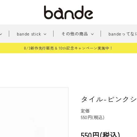
bande stick
その他の商品
bandeってな
8/3新作先行販売 & 10th記念キャンペーン実施中！
新
みちくさアーケード
新商品
おめかし
貼っ
商
パー
手帳に住む人たち
桜シ
品
雑貨
和柄
どう
タイル-ピンクシ
テッカー
その他
定価
550円(税込)
550円(税込)