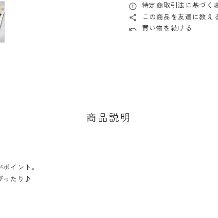
特定商取引法に基づく表
error_outline
この商品を友達に教え
share
買い物を続ける
undo
商品説明
がポイント。
ぴったり♪