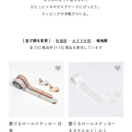
ひとことメモやデスクワークにぴったり。
その他の商品
ラッピングや手帳デコにも。
bandeってなに？
ご利用ガイド／よくあるご質問
[ 並び順を変更 ]
-
新着順
-
おすすめ順
-
価格順
全 [15] 商品中 [1-15] 商品を表示しています
お問い合わせ
favorite
favorite
マイページ
企業（法人）の皆様へ
書けるロールステッカー 白
書けるロールステッカー
鳥
まるさんかくしかく