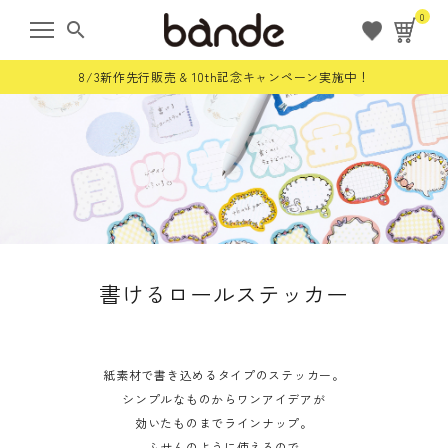
0
search
8/3新作先行販売 & 10th記念キャンペーン実施中！
ようこそ ゲスト 様
meeting_room
person
ログイン
会員登録
すべての商品
書けるロールステッカー
限定商品
ロールステッカー
紙素材で書き込めるタイプのステッカー。
シンプルなものからワンアイデアが
効いたものまでラインナップ。
bande stick
ふせんのように使えるので