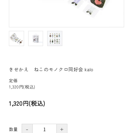
その他の商品
bandeってなに？
ご利用ガイド／よくあるご質問
お問い合わせ
きせかえ ねこのモノクロ同好会 kalo
マイページ
定価
企業（法人）の皆様へ
1,320円(税込)
1,320円(税込)
数量
－
＋