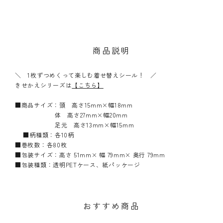
商品説明
＼ 1枚ずつめくって楽しむ着せ替えシール！ ／
きせかえシリーズは
【こちら】
■商品サイズ：頭 高さ15mm×幅18mm
体 高さ27mm×幅20mm
足元 高さ13mm×幅15mm
■柄種類：各10柄
■巻枚数：各80枚
■包装サイズ：高さ 51mm× 幅 79mm× 奥行 79mm
■包装種類：透明PETケース、紙パッケージ
おすすめ商品