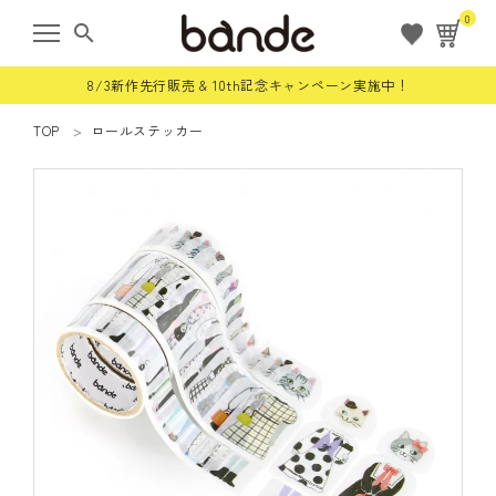
0
search
8/3新作先行販売 & 10th記念キャンペーン実施中！
TOP
ロールステッカー
ようこそ ゲスト 様
meeting_room
person
ログイン
会員登録
すべての商品
限定商品
ロールステッカー
bande stick