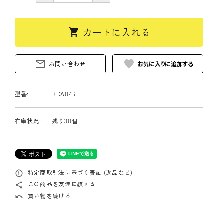
カートに入れる
shopping_cart
mail_outline
favorite
お問い合わせ
型番:
BDA846
在庫状況:
残り38個
特定商取引法に基づく表記 (返品など)
error_outline
この商品を友達に教える
share
買い物を続ける
undo