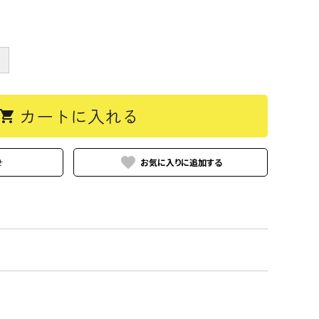
＋
カートに入れる
hopping_cart
favorite
せ