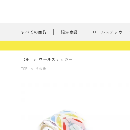
すべての商品
限定商品
ロールステッカー
新商品
TOP
ロールステッカー
TOP
その他
刺繍の森
ようこそ ゲスト 様
たべもの
meeting_room
person
ログイン
会員登録
書けるロールス
すべての商品
限定商品