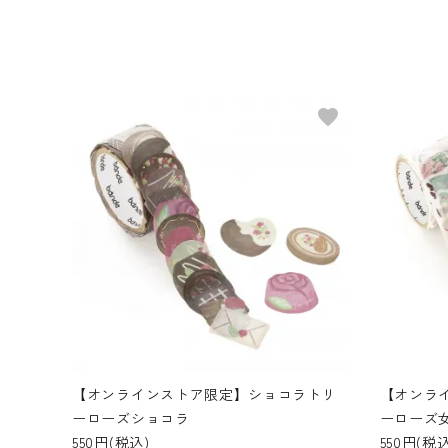
favorite
【オンラインストア限定】ショコラトリ
【オンラ
ーローズショコラ
ーローズ
550円(税込)
550円(税込