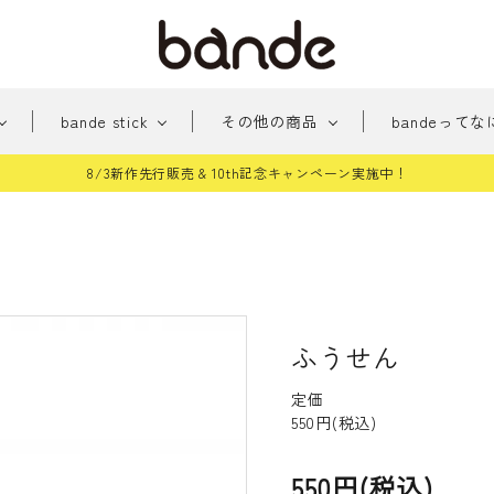
bande stick
その他の商品
bandeってな
8/3新作先行販売 & 10th記念キャンペーン実施中！
新
みちくさアーケード
新商品
おめかし
貼っ
商
パー
手帳に住む人たち
桜シ
品
雑貨
和柄
どう
ふうせん
テッカー
その他
定価
550円(税込)
550円(税込)