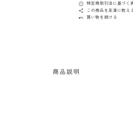
特定商取引法に基づく表
error_outline
この商品を友達に教え
share
買い物を続ける
undo
商品説明