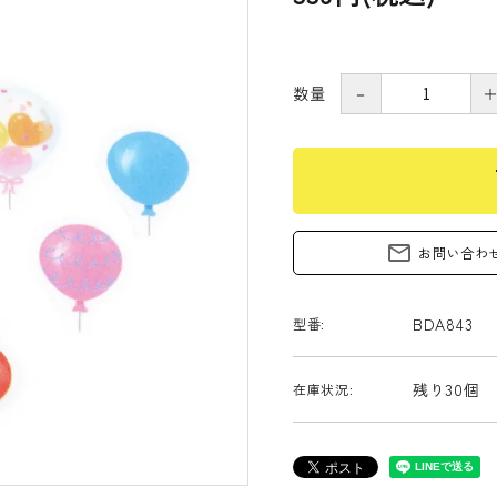
数量
－
s
mail_outline
お問い合わ
BDA843
型番:
残り30個
在庫状況: