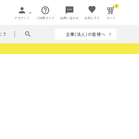
0
person
help_outline
sms
アカウント
ご利用ガイド
お問い合わせ
お気に入り
カート
search
企業(法人)の皆様へ
に？
ペー
て贈れる花ことば
ペーパーアイ
flowers in my bag
収納
テム
リーズ
フラワー
ぶつ・いきもの
着せ替えシリーズ