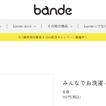
bande stick
その他の商品
bandeってな
8/3新作先行販売 & 10th記念キャンペーン実施中！
新
みちくさアーケード
新商品
おめかし
貼っ
商
パー
手帳に住む人たち
桜シ
品
雑貨
和柄
どう
テッカー
その他
みんなでお洗濯
定価
550円(税込)