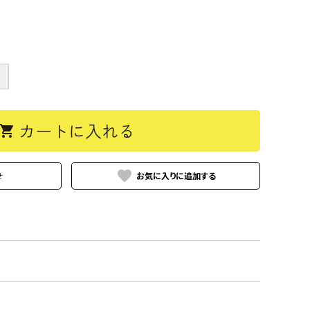
＋
カートに入れる
hopping_cart
favorite
せ