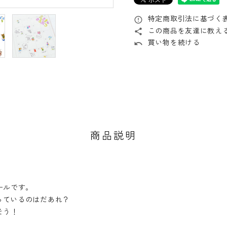
特定商取引法に基づく表
error_outline
この商品を友達に教え
share
買い物を続ける
undo
商品説明
ールです。
っているのはだあれ？
そう！