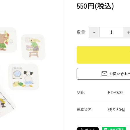
550円(税込)
数量
－
s
mail_outline
お問い合わ
BDA839
型番:
残り30個
在庫状況: