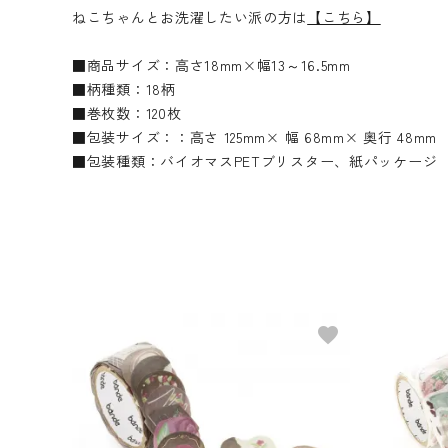
ねこちゃんとお洗濯したい派の方は
【こちら】
■商品サイズ：高さ18mm×幅13～16.5mm
■柄種類：18柄
■巻枚数：120枚
■包装サイズ：：高さ 125mm× 幅 68mm× 奥行 48mm
■包装種類：バイオマスPETブリスター、紙パッケージ
favorite