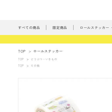
すべての商品
限定商品
ロールステッカー
新商品
TOP
ロールステッカー
TOP
どうぶつ・いきもの
刺繍の森
ようこそ ゲスト 様
TOP
その他
たべもの
meeting_room
person
ログイン
会員登録
書けるロールス
すべての商品
限定商品