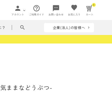
0
person
help_outline
sms
アカウント
ご利用ガイド
お問い合わせ
お気に入り
カート
search
企業(法人)の皆様へ
に？
ペー
て贈れる花ことば
ペーパーアイ
flowers in my bag
収納
テム
リーズ
フラワー
ぶつ・いきもの
着せ替えシリーズ
-気ままなどうぶつ-