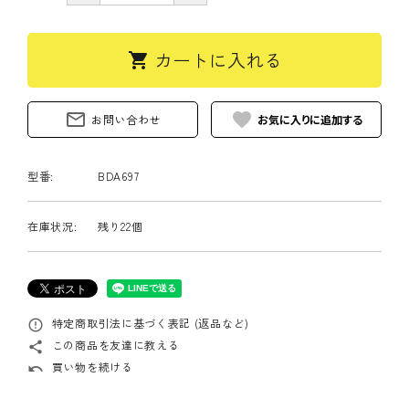
カートに入れる
shopping_cart
mail_outline
favorite
お問い合わせ
型番:
BDA697
在庫状況:
残り22個
特定商取引法に基づく表記 (返品など)
error_outline
この商品を友達に教える
share
買い物を続ける
undo