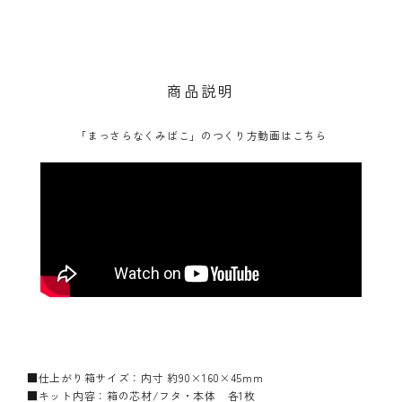
商品説明
「まっさらなくみばこ」のつくり方動画はこちら
■仕上がり箱サイズ：内寸 約90×160×45mm
■キット内容：箱の芯材/フタ・本体 各1枚