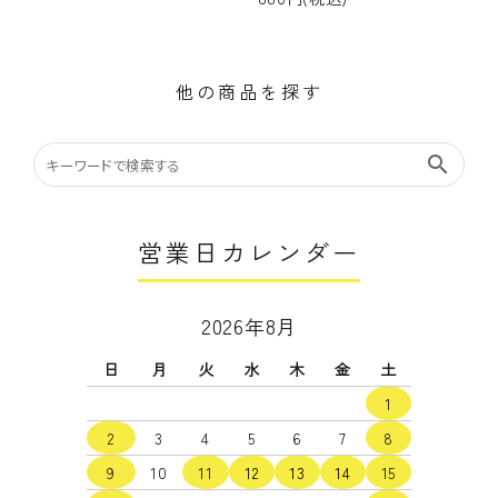
他の商品を探す
search
営業日カレンダー
2026年8月
日
月
火
水
木
金
土
1
2
3
4
5
6
7
8
9
10
11
12
13
14
15