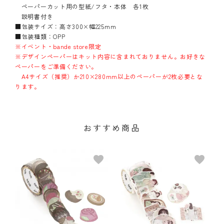
ペーパーカット用の型紙/フタ・本体 各1枚
説明書付き
■包装サイズ：高さ300×幅225mm
■包装種類：OPP
※イベント・bande store限定
※デザインペーパーはキット内容に含まれておりません。お好きな
ペーパーをご準備ください。
A4サイズ（推奨）か210×280mm以上のペーパーが2枚必要とな
ります。
おすすめ商品
favorite
favorite