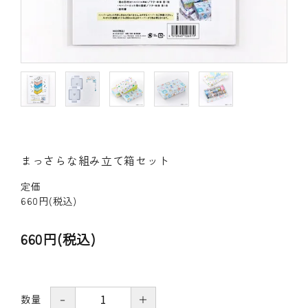
その他の商品
bandeってなに？
ご利用ガイド／よくあるご質問
お問い合わせ
まっさらな組み立て箱セット
マイページ
定価
企業（法人）の皆様へ
660円(税込)
660円(税込)
数量
－
＋