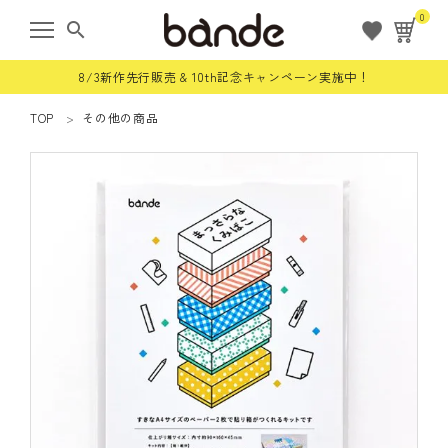
0
search
8/3新作先行販売 & 10th記念キャンペーン実施中！
TOP
その他の商品
ようこそ ゲスト 様
meeting_room
person
ログイン
会員登録
すべての商品
限定商品
ロールステッカー
bande stick