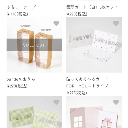
ふちっこテープ
雲形カード（白）5枚セット
その他の商品
¥110(税込)
¥220(税込)
favorite
favorite
bandeってなに？
ご利用ガイド／よくあるご質問
SOLD OUT
お問い合わせ
マイページ
bandeのおうち
貼ってあそべるカード
企業（法人）の皆様へ
¥220(税込)
FOR YOUストライプ
¥275(税込)
favorite
favorite