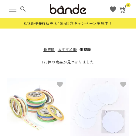
0
search
8/3新作先行販売 & 10th記念キャンペーン実施中！
新着順
おすすめ順
価格順
ようこそ ゲスト 様
178件の商品が見つかりました
meeting_room
person
ログイン
会員登録
すべての商品
favorite
favorite
限定商品
ロールステッカー
bande stick