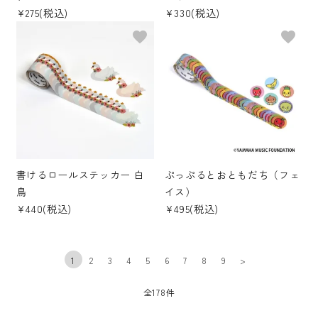
¥275(税込)
¥330(税込)
favorite
favorite
書けるロールステッカー 白
ぷっぷるとおともだち（フェ
鳥
イス）
¥440(税込)
¥495(税込)
1
2
3
4
5
6
7
8
9
>
全178件