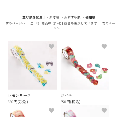
その他の商品
[ 並び順を変更 ]
-
新着順
-
おすすめ順
-
価格順
bandeってなに？
前のページへ
全 [49] 商品中 [21-40] 商品を表示しています
次のペー
ジへ
ご利用ガイド／よくあるご質問
favorite
favorite
お問い合わせ
マイページ
企業（法人）の皆様へ
レモンリース
ツバキ
550円(税込)
550円(税込)
favorite
favorite