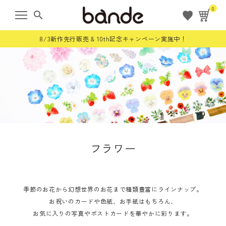
0
search
8/3新作先行販売 & 10th記念キャンペーン実施中！
ようこそ ゲスト 様
meeting_room
person
ログイン
会員登録
すべての商品
フラワー
限定商品
ロールステッカー
季節のお花から幻想世界のお花まで種類豊富にラインナップ。
お祝いのカードや色紙、お手紙はもちろん、
お気に入りの写真やポストカードを華やかに彩ります。
bande stick