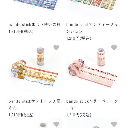
その他の商品
bandeってなに？
bande stickまほう使いの棚
bande stickアンティークマ
1,210円(税込)
ンション
ご利用ガイド／よくあるご質問
1,210円(税込)
favorite
favorite
お問い合わせ
マイページ
企業（法人）の皆様へ
bande stickサンドイッチ屋
bande stickベリーベリーケ
さん
ーキ
1,210円(税込)
1,210円(税込)
favorite
favorite