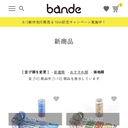
0
search
8/3新作先行販売 & 10th記念キャンペーン実施中！
新商品
ようこそ ゲスト 様
meeting_room
person
ログイン
会員登録
[ 並び順を変更 ]
-
新着順
-
おすすめ順
-
価格順
すべての商品
全 [10] 商品中 [1-10] 商品を表示しています
限定商品
favorite
favorite
ロールステッカー
SOLD OUT
SOLD OUT
bande stick