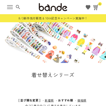
0
search
8/3新作先行販売 & 10th記念キャンペーン実施中！
ようこそ ゲスト 様
meeting_room
person
ログイン
会員登録
すべての商品
着せ替えシリーズ
限定商品
ロールステッカー
[ 並び順を変更 ]
-
新着順
-
おすすめ順
-
価格順
bande stick
全 [6] 商品中 [1-6] 商品を表示しています