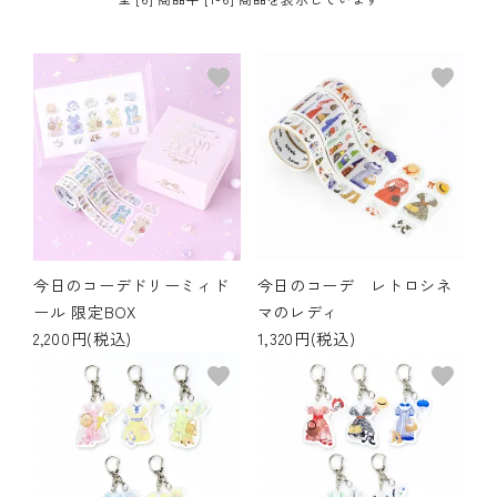
その他の商品
favorite
favorite
bandeってなに？
ご利用ガイド／よくあるご質問
お問い合わせ
マイページ
今日のコーデドリーミィド
今日のコーデ レトロシネ
ール 限定BOX
マのレディ
企業（法人）の皆様へ
2,200円(税込)
1,320円(税込)
favorite
favorite