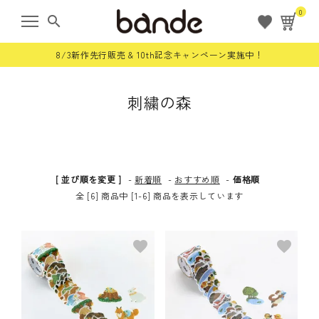
0
search
8/3新作先行販売 & 10th記念キャンペーン実施中！
刺繍の森
ようこそ ゲスト 様
meeting_room
person
ログイン
会員登録
[ 並び順を変更 ]
-
新着順
-
おすすめ順
-
価格順
すべての商品
全 [6] 商品中 [1-6] 商品を表示しています
限定商品
favorite
favorite
ロールステッカー
bande stick