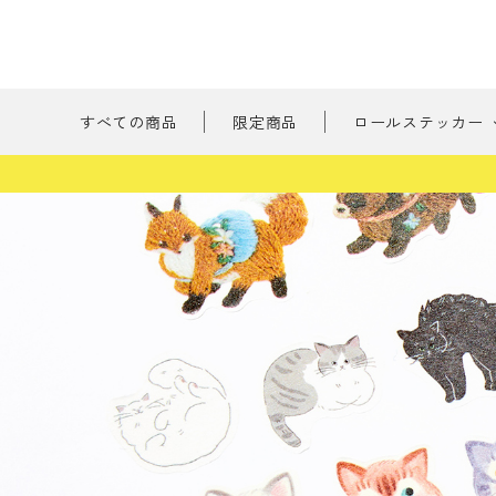
すべての商品
限定商品
ロールステッカー
新商品
刺繍の森
ようこそ ゲスト 様
たべもの
meeting_room
person
ログイン
会員登録
書けるロールス
すべての商品
限定商品