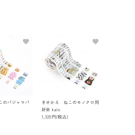
favorite
favorite
このパジャマパ
きせかえ ねこのモノクロ同
好会 kalo
1,320円(税込)