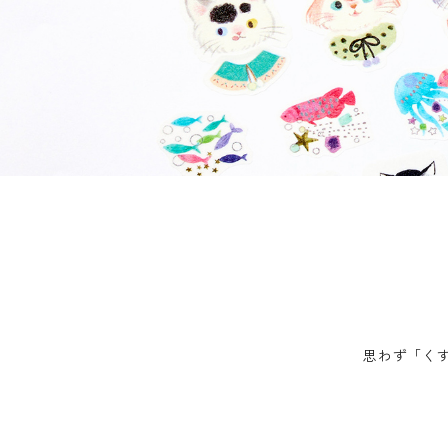
ロールステッカー
bande stick
その他の商品
bandeってなに？
ご利用ガイド／よくあるご質問
お問い合わせ
マイページ
思わず「く
企業（法人）の皆様へ