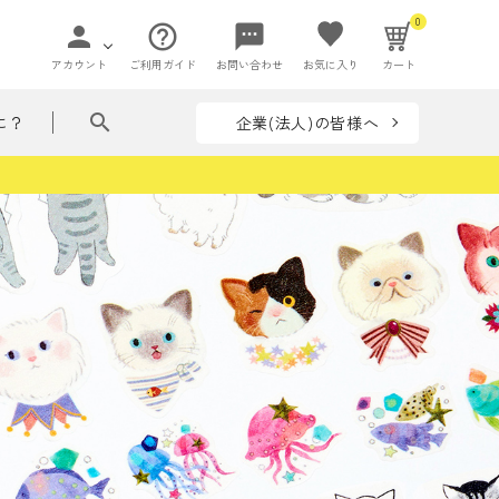
0
person
help_outline
sms
アカウント
ご利用ガイド
お問い合わせ
お気に入り
カート
search
企業(法人)の皆様へ
に？
ペー
て贈れる花ことば
ペーパーアイ
flowers in my bag
収納
テム
リーズ
フラワー
ぶつ・いきもの
着せ替えシリーズ