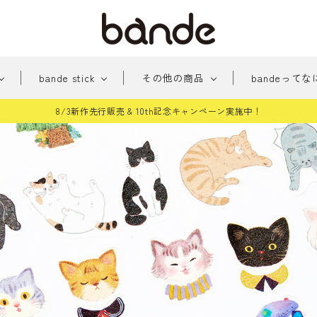
bande stick
その他の商品
bandeってな
8/3新作先行販売 & 10th記念キャンペーン実施中！
新
みちくさアーケード
新商品
おめかし
貼っ
商
パー
手帳に住む人たち
桜シ
品
雑貨
和柄
どう
テッカー
その他