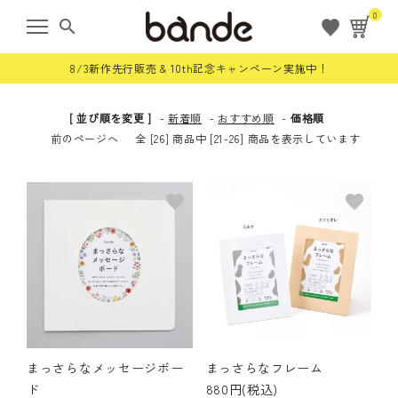
0
search
8/3新作先行販売 & 10th記念キャンペーン実施中！
[ 並び順を変更 ]
-
新着順
-
おすすめ順
-
価格順
前のページへ
全 [26] 商品中 [21-26] 商品を表示しています
ようこそ ゲスト 様
meeting_room
person
ログイン
会員登録
favorite
favorite
すべての商品
限定商品
ロールステッカー
まっさらなメッセージボー
まっさらなフレーム
bande stick
ド
880円(税込)