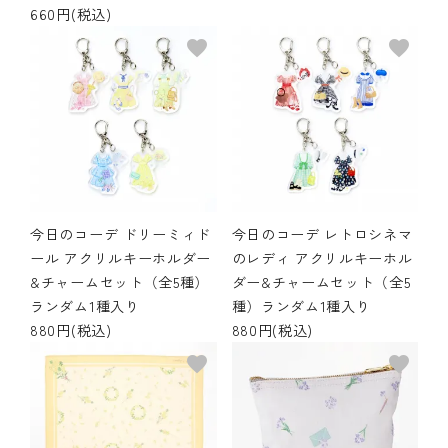
660円(税込)
その他の商品
favorite
favorite
bandeってなに？
ご利用ガイド／よくあるご質問
お問い合わせ
マイページ
今日のコーデ ドリーミィド
今日のコーデ レトロシネマ
ール アクリルキーホルダー
のレディ アクリルキーホル
&チャームセット（全5種）
ダー&チャームセット（全5
企業（法人）の皆様へ
ランダム1種入り
種）ランダム1種入り
880円(税込)
880円(税込)
favorite
favorite